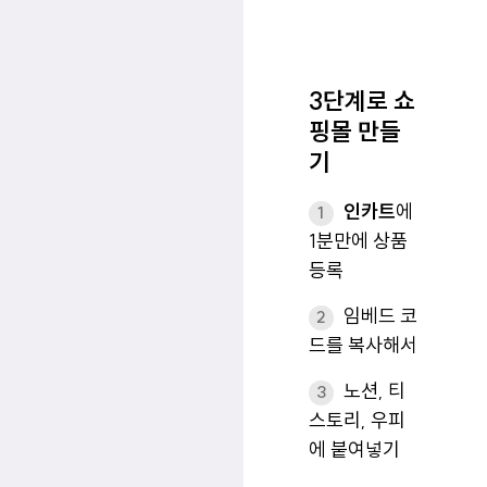
3단계
로 쇼
핑몰 만들
기
인카트
에
1
1분만에 상품
등록
임베드 코
2
드를 복사해서
노션, 티
3
스토리, 우피
에 붙여넣기